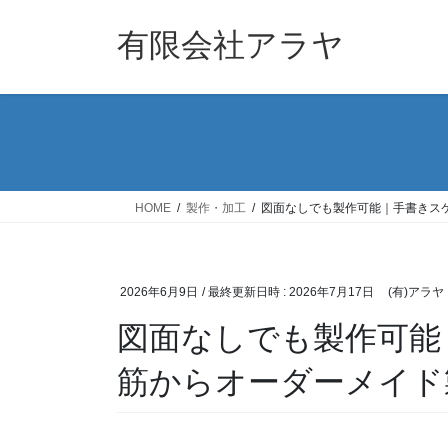
コ
ナ
ン
ビ
有限会社アラヤ
テ
ゲ
ン
ー
ツ
シ
へ
ョ
ス
ン
キ
に
ッ
移
HOME
製作・加工
図面なしでも製作可能｜手書きス
プ
動
2026年6月9日
/ 最終更新日時 :
2026年7月17日
(有)アラヤ
図面なしでも製作可能
筋からオーダーメイド