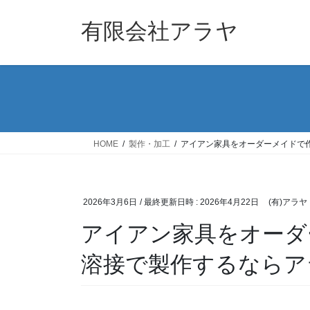
コ
ナ
ン
ビ
有限会社アラヤ
テ
ゲ
ン
ー
ツ
シ
へ
ョ
ス
ン
キ
に
ッ
移
HOME
製作・加工
アイアン家具をオーダーメイドで
プ
動
2026年3月6日
/ 最終更新日時 :
2026年4月22日
(有)アラヤ
アイアン家具をオーダ
溶接で製作するならア