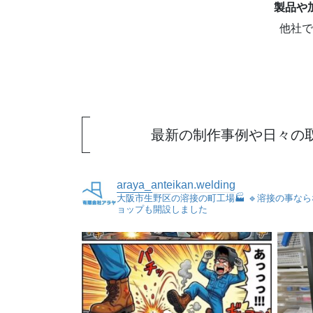
製品や
他社で
最新の制作事例や日々の取
araya_anteikan.welding
大阪市生野区の溶接の町工場🏭
🔹溶接の事な
ョップも開設しました