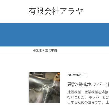
コ
ナ
ン
ビ
有限会社アラヤ
テ
ゲ
ン
ー
ツ
シ
へ
ョ
ス
ン
キ
に
ッ
移
HOME
溶接事例
プ
動
2025年6月2日
建設機械ホッパー
建設機械、産業機械を溶接
行いました。 ホッパーと
出するための設備です。 上