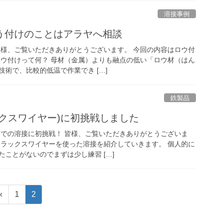
溶接事例
う付けのことはアラヤへ相談
皆様、ご覧いただきありがとうございます。 今回の内容はロウ付
ロウ付けって何？ 母材（金属）よりも融点の低い「ロウ材（はん
術で、比較的低温で作業でき […]
鉄製品
クスワイヤー)に初挑戦しました
ーでの溶接に初挑戦！ 皆様、ご覧いただきありがとうございま
フラックスワイヤーを使った溶接を紹介していきます。 個人的に
ことがないのでまずは少し練習 […]
固
固
«
1
2
定
定
ペ
ペ